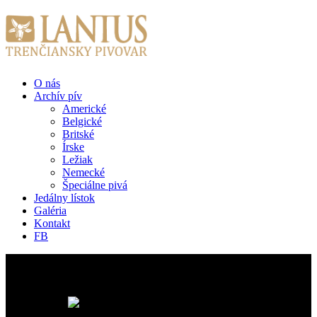
O nás
Archív pív
Americké
Belgické
Britské
Írske
Ležiak
Nemecké
Špeciálne pivá
Jedálny lístok
Galéria
Kontakt
FB