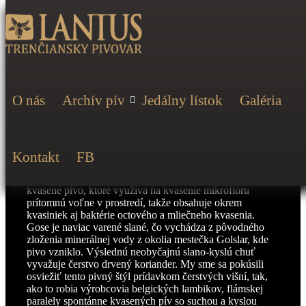
O nás
Archív pív
Jedálny lístok
Galéria
Pivný štýl Gose je jediné pivo, ktorému bola ako lokálnej
historickej špecialite udelená výnimka zo zákona o čistote
Kontakt
FB
piva (Reinheitsgebot), platného pre všetky ostatné
nemecké pivá už od roku 1516. Jedná sa o spontánne
kvasené pivo, ktoré využíva na kvasenie mikroflóru
prítomnú voľne v prostredí, takže obsahuje okrem
kvasiniek aj baktérie octového a mliečneho kvasenia.
Gose je naviac varené slané, čo vychádza z pôvodného
zloženia minerálnej vody z okolia mestečka Golslar, kde
pivo vzniklo. Výslednú neobyčajnú slano-kyslú chuť
vyvažuje čerstvo drvený koriander. My sme sa pokúsili
osviežiť tento pivný štýl prídavkom čerstvých višní, tak,
ako to robia výrobcovia belgických lambikov, flámskej
paralely spontánne kvasených pív so suchou a kyslou