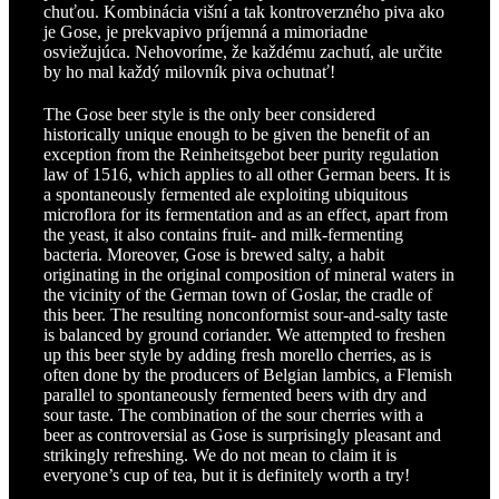
chuťou. Kombinácia višní a tak kontroverzného piva ako
je Gose, je prekvapivo príjemná a mimoriadne
osviežujúca. Nehovoríme, že každému zachutí, ale určite
by ho mal každý milovník piva ochutnať!
The Gose beer style is the only beer considered
historically unique enough to be given the benefit of an
exception from the Reinheitsgebot beer purity regulation
law of 1516, which applies to all other German beers. It is
a spontaneously fermented ale exploiting ubiquitous
microflora for its fermentation and as an effect, apart from
the yeast, it also contains fruit- and milk-fermenting
bacteria. Moreover, Gose is brewed salty, a habit
originating in the original composition of mineral waters in
the vicinity of the German town of Goslar, the cradle of
this beer. The resulting nonconformist sour-and-salty taste
is balanced by ground coriander. We attempted to freshen
up this beer style by adding fresh morello cherries, as is
often done by the producers of Belgian lambics, a Flemish
parallel to spontaneously fermented beers with dry and
sour taste. The combination of the sour cherries with a
beer as controversial as Gose is surprisingly pleasant and
strikingly refreshing. We do not mean to claim it is
everyone’s cup of tea, but it is definitely worth a try!